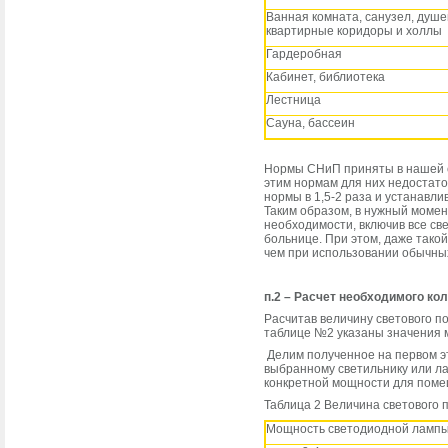
Ванная комната, санузел, душе
квартирные коридоры и холлы
Гардеробная
Кабинет, библиотека
Лестница
Сауна, бассеин
Нормы СНиП приняты в нашей с
этим нормам для них недостато
нормы в 1,5-2 раза и устанавли
Таким образом, в нужный момент
необходимости, включив все св
больнице. При этом, даже тако
чем при использовании обычны
п.2 – Расчет необходимого ко
Расчитав величину светового п
таблице №2 указаны значения м
Делим полученное на первом эт
выбранному светильнику или ла
конкретной мощности для поме
Таблица 2 Величина светового 
Мощность светодиодной лампы