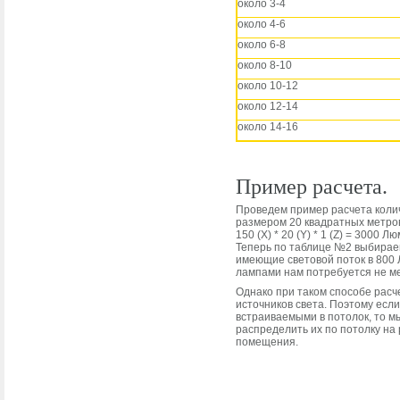
около 3-4
около 4-6
около 6-8
около 8-10
около 10-12
около 12-14
около 14-16
Пример расчета.
Проведем пример расчета коли
размером 20 квадратных метров
150 (X) * 20 (Y) * 1 (Z) = 3000 Л
Теперь по таблице №2 выбираем
имеющие световой поток в 800
лампами нам потребуется не ме
Однако при таком способе расч
источников света. Поэтому есл
встраиваемыми в потолок, то м
распределить их по потолку на 
помещения.