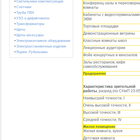
Светильники комплектующие
Конференц-залы и переговорн
Счетчики
комнаты
Трубы ПВХ
Кабинеты с видеотерминалами
УЗО и дифавтоматы
ЭВМ
Трансформаторы
Торговые площадки
Щиты
Демонстрационные витрины
Щиты-аксесуары
Классные комнаты школ
Электромонтажное оборудование
Электроустановочные изделия
Лекционные аудитории
Ящики. Рубильники
Фойе концертных и кинозалов
Залы ресторанов, кафе
самообслуживания
Предприятие
Характеристика зрительной
работы
, разряд (по СНиП 23-05
Наивысшей точности, I
Очень высокой точности, II
Высокой точности, III
Средней точности, IV
Жилое помещение
Жилая комната, кухня
Детсчкая комната