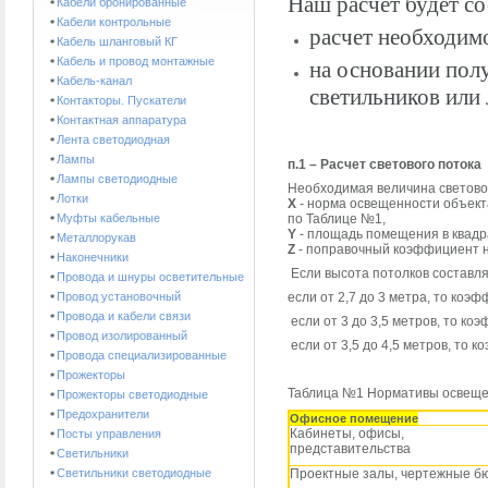
Наш расчет будет со
Кабели бронированные
Кабели контрольные
расчет необходим
Кабель шланговый КГ
Кабель и провод монтажные
на основании пол
Кабель-канал
светильников или
Контакторы. Пускатели
Контактная аппаратура
Лента светодиодная
Лампы
п.1 – Расчет светового потока
Лампы светодиодные
Необходимая величина светово
Лотки
X
- норма освещенности объект
Муфты кабельные
по Таблице №1,
Y
- площадь помещения в квадр
Металлорукав
Z
- поправочный коэффициент н
Наконечники
Если высота потолков составляе
Провода и шнуры осветительные
Провод установочный
если от 2,7 до 3 метра, то коэф
Провода и кабели связи
если от 3 до 3,5 метров, то ко
Провод изолированный
если от 3,5 до 4,5 метров, то 
Провода специализированные
Прожекторы
Таблица №1 Нормативы освеще
Прожекторы светодиодные
Предохранители
Офисное помещение
Кабинеты, офисы,
Посты управления
представительства
Светильники
Светильники светодиодные
Проектные залы, чертежные б