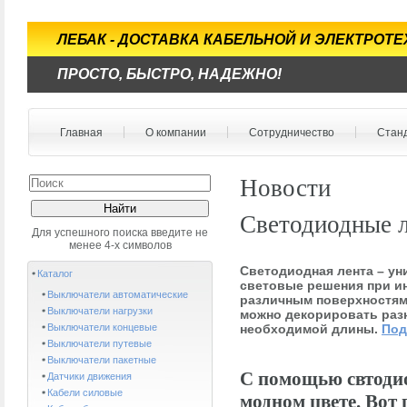
ЛЕБАК - ДОСТАВКА КАБЕЛЬНОЙ И ЭЛЕКТРОТ
ПРОСТО, БЫСТРО, НАДЕЖНО!
Главная
О компании
Сотрудничество
Стан
Новости
Светодиодные л
Для успешного поиска введите не
менее 4-х символов
Светодиодная лента – у
Каталог
световые решения при ин
Выключатели автоматические
различным поверхностям,
Выключатели нагрузки
можно декорировать разн
Выключатели концевые
необходимой длины.
Под
Выключатели путевые
Выключатели пакетные
С помощью свтодио
Датчики движения
Кабели силовые
модном цвете. Вот 