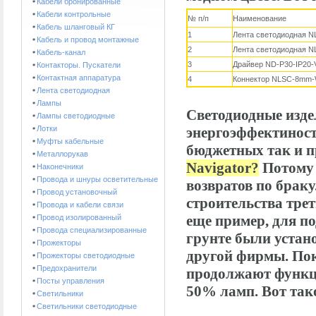
Кабели бронированные
Кабели контрольные
№ п/п
Наименование
Кабель шланговый КГ
1
Лента светодиодная NL
Кабель и провод монтажные
2
Лента светодиодная NL
Кабель-канал
3
Драйвер ND-P30-IP20-
Контакторы. Пускатели
Контактная аппаратура
4
Коннектор NLSC-8mm-W
Лента светодиодная
Лампы
Светодиодные изде
Лампы светодиодные
Лотки
энергоэффектиност
Муфты кабельные
бюджетных так и п
Металлорукав
Navigator?
Потому 
Наконечники
Провода и шнуры осветительные
возвратов по брак
Провод установочный
строительства трет
Провода и кабели связи
еще пример, для по
Провод изолированный
Провода специализированные
грунте были устан
Прожекторы
другой фирмы. Пок
Прожекторы светодиодные
Предохранители
продолжают функци
Посты управления
50% ламп. Вот так
Светильники
Светильники светодиодные