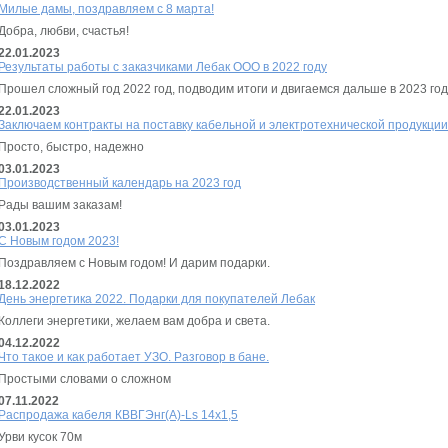
Милые дамы, поздравляем с 8 марта!
Добра, любви, счастья!
22.01.2023
Результаты работы с заказчиками Лебак ООО в 2022 году
Прошел сложный год 2022 год, подводим итоги и двигаемся дальше в 2023 год
22.01.2023
Заключаем контракты на поставку кабельной и электротехнической продукции 
Просто, быстро, надежно
03.01.2023
Производственный календарь на 2023 год
Рады вашим заказам!
03.01.2023
С Новым годом 2023!
Поздравляем с Новым годом! И дарим подарки.
18.12.2022
День энергетика 2022. Подарки для покупателей Лебак
Коллеги энергетики, желаем вам добра и света.
04.12.2022
Что такое и как работает УЗО. Разговор в бане.
Простыми словами о сложном
07.11.2022
Распродажа кабеля КВВГЭнг(А)-Ls 14х1,5
Урви кусок 70м