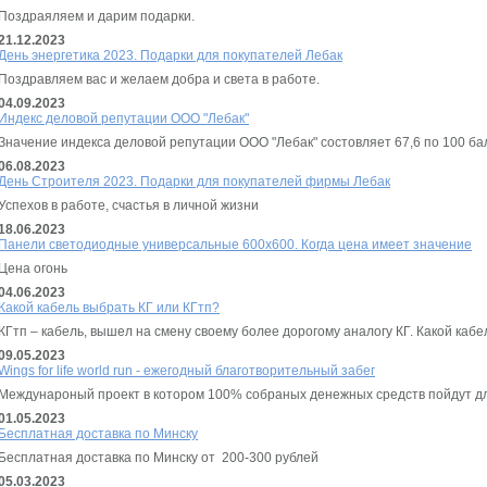
Поздраяляем и дарим подарки.
21.12.2023
День энергетика 2023. Подарки для покупателей Лебак
Поздравляем вас и желаем добра и света в работе.
04.09.2023
Индекс деловой репутации ООО "Лебак"
Значение индекса деловой репутации ООО "Лебак" состовляет 67,6 по 100 б
06.08.2023
День Строителя 2023. Подарки для покупателей фирмы Лебак
Успехов в работе, счастья в личной жизни
18.06.2023
Панели светодиодные универсальные 600х600. Когда цена имеет значение
Цена огонь
04.06.2023
Какой кабель выбрать КГ или КГтп?
КГтп – кабель, вышел на смену своему более дорогому аналогу КГ. Какой кабе
09.05.2023
Wings for life world run - ежегодный благотворительный забег
Междунароный проект в котором 100% собраных денежных средств пойдут дл
01.05.2023
Бесплатная доставка по Минску
Бесплатная доставка по Минску от 200-300 рублей
05.03.2023