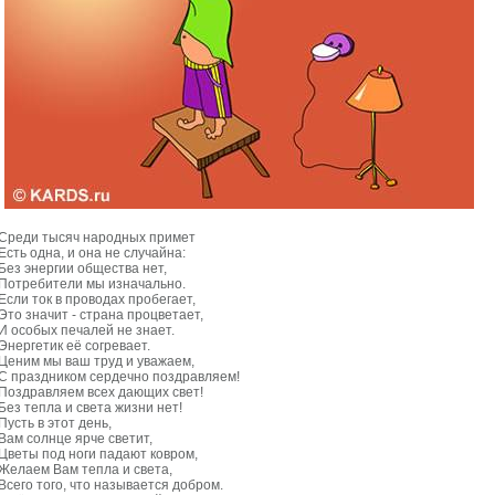
Среди тысяч народных примет
Есть одна, и она не случайна:
Без энергии общества нет,
Потребители мы изначально.
Если ток в проводах пробегает,
Это значит - страна процветает,
И особых печалей не знает.
Энергетик её согревает.
Ценим мы ваш труд и уважаем,
С праздником сердечно поздравляем!
Поздравляем всех дающих свет!
Без тепла и света жизни нет!
Пусть в этот день,
Вам солнце ярче светит,
Цветы под ноги падают ковром,
Желаем Вам тепла и света,
Всего того, что называется добром.