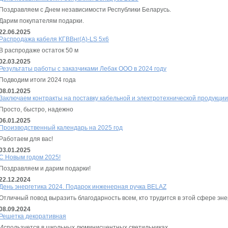
Поздравляем с Днем независимости Республики Беларусь.
Дарим покупателям подарки.
22.06.2025
Распродажа кабеля КГВВнг(А)-LS 5х6
В распродаже остаток 50 м
02.03.2025
Результаты работы с заказчиками Лебак ООО в 2024 году
Подводим итоги 2024 года
08.01.2025
Заключаем контракты на поставку кабельной и электротехнической продукции 
Просто, быстро, надежно
06.01.2025
Производственный календарь на 2025 год
Работаем для вас!
03.01.2025
С Новым годом 2025!
Поздравляем и дарим подарки!
22.12.2024
День энергетика 2024. Подарок инженерная ручка BELAZ
Отличный повод выразить благодарность всем, кто трудится в этой сфере эне
08.09.2024
Решетка декоративная
Используется в школьных люминисцентных светильниках