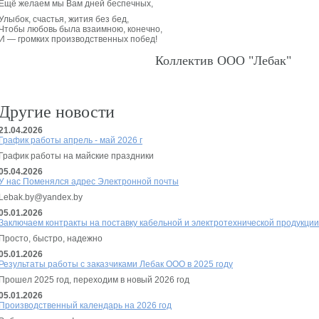
Ещё желаем мы Вам дней беспечных,
Улыбок, счастья, жития без бед,
Чтобы любовь была взаимною, конечно,
И — громких производственных побед!
Коллектив ООО "Лебак"
Другие новости
21.04.2026
График работы апрель - май 2026 г
График работы на майские праздники
05.04.2026
У нас Поменялся адрес Электронной почты
Lebak.by@yandex.by
05.01.2026
Заключаем контракты на поставку кабельной и электротехнической продукции 
Просто, быстро, надежно
05.01.2026
Результаты работы с заказчиками Лебак ООО в 2025 году
Прошел 2025 год, переходим в новый 2026 год
05.01.2026
Производственный календарь на 2026 год