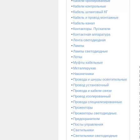
Кабели бронированные
Кабели контрольные
Кабель шланговый КГ
Кабель и провод монтажные
Кабель-канал
Контакторы. Пускатели
Контактная аппаратура
Лента светодиодная
Лампы
Лампы светодиодные
Лотки
Муфты кабельные
Металлорукав
Наконечники
Провода и шнуры осветительные
Провод установочный
Провода и кабели связи
Провод изолированный
Провода специализированные
Прожекторы
Прожекторы светодиодные
Предохранители
Посты управления
Светильники
Светильники светодиодные