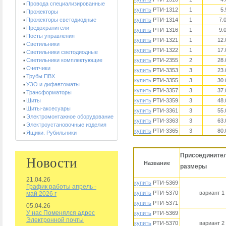
Провода специализированные
купить
РТИ-1312
1
5
Прожекторы
Прожекторы светодиодные
купить
РТИ-1314
1
7.
Предохранители
купить
РТИ-1316
1
9.
Посты управления
купить
РТИ-1321
1
12.
Светильники
купить
РТИ-1322
1
17.
Светильники светодиодные
Светильники комплектующие
купить
РТИ-2355
2
28.
Счетчики
купить
РТИ-3353
3
23.
Трубы ПВХ
купить
РТИ-3355
3
30.
УЗО и дифавтоматы
купить
РТИ-3357
3
37.
Трансформаторы
Щиты
купить
РТИ-3359
3
48.
Щиты-аксесуары
купить
РТИ-3361
3
55.
Электромонтажное оборудование
купить
РТИ-3363
3
63.
Электроустановочные изделия
купить
РТИ-3365
3
80.
Ящики. Рубильники
Присоедините
Новости
Название
размеры
21.04.26
купить
РТИ-5369
График работы апрель -
купить
РТИ-5370
вариант 1
май 2026 г
купить
РТИ-5371
05.04.26
У нас Поменялся адрес
купить
РТИ-5369
Электронной почты
купить
РТИ-5370
вариант 2