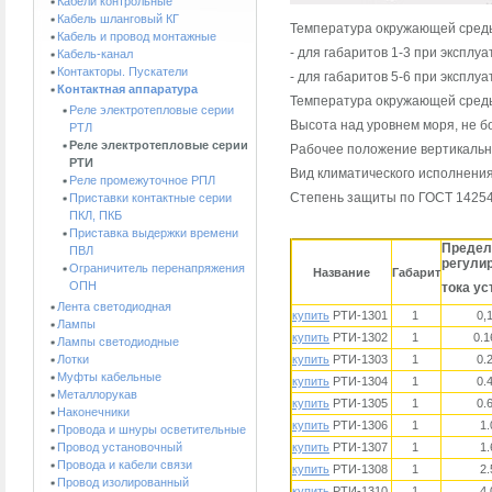
Кабели контрольные
Кабель шланговый КГ
Температура окружающей сред
Кабель и провод монтажные
- для габаритов 1-3 при эксплу
Кабель-канал
Контакторы. Пускатели
- для габаритов 5-6 при эксплуа
Контактная аппаратура
Температура окружающей среды 
Реле электротепловые серии
Высота над уровнем моря, не б
РТЛ
Реле электротепловые серии
Рабочее положение вертикально
РТИ
Вид климатического исполнени
Реле промежуточное РПЛ
Степень защиты по ГОСТ 14254
Приставки контактные серии
ПКЛ, ПКБ
Приставка выдержки времени
Предел
ПВЛ
регули
Ограничитель перенапряжения
Название
Габарит
ОПН
тока ус
Лента светодиодная
купить
РТИ-1301
1
0,
Лампы
купить
РТИ-1302
1
0.1
Лампы светодиодные
Лотки
купить
РТИ-1303
1
0.
Муфты кабельные
купить
РТИ-1304
1
0.
Металлорукав
купить
РТИ-1305
1
0.
Наконечники
купить
РТИ-1306
1
1
Провода и шнуры осветительные
Провод установочный
купить
РТИ-1307
1
1
Провода и кабели связи
купить
РТИ-1308
1
2
Провод изолированный
купить
РТИ-1310
1
4