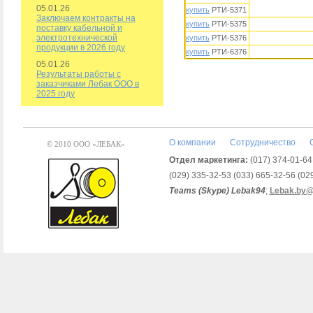
05.01.26
купить
РТИ-5371
Заключаем контракты на
купить
РТИ-5375
поставку кабельной и
электротехнической
купить
РТИ-5376
продукции в 2026 году
купить
РТИ-6376
05.01.26
Результаты работы с
заказчиками Лебак ООО в
2025 году
О компании
Сотрудничество
© 2010 ООО «ЛЕБАК»
Отдел маркетинга:
(017) 374-01-64,
(029) 335-32-53 (033) 665-32-56 (02
Teams (Skype) Lebak94
;
Lebak.by@