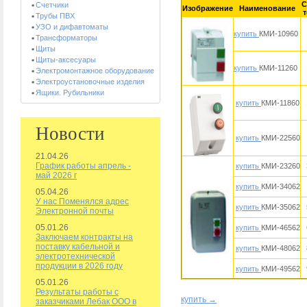
С
Счетчики
Изображение
Наименование
т
Трубы ПВХ
УЗО и дифавтоматы
купить
КМИ-10960
Трансформаторы
Щиты
Щиты-аксесуары
купить
КМИ-11260
Электромонтажное оборудование
Электроустановочные изделия
Ящики. Рубильники
купить
КМИ-11860
Новости
купить
КМИ-22560
21.04.26
График работы апрель -
купить
КМИ-23260
май 2026 г
купить
КМИ-34062
05.04.26
У нас Поменялся адрес
купить
КМИ-35062
Электронной почты
05.01.26
купить
КМИ-46562
Заключаем контракты на
поставку кабельной и
купить
КМИ-48062
электротехнической
продукции в 2026 году
купить
КМИ-49562
05.01.26
Результаты работы с
купить →
заказчиками Лебак ООО в