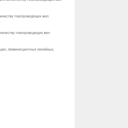
лличеству токопроводящих жил
лличеству токопроводящих жил
ющих, люминисцентных линейных,