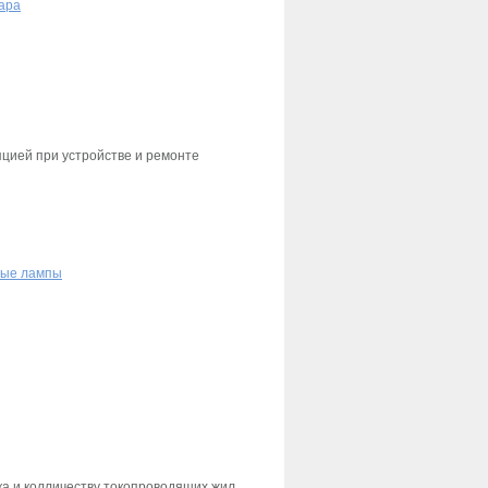
ара
цией при устройстве и ремонте
ные лампы
ка и колличеству токопроводящих жил