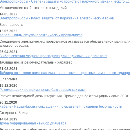
Электроприборы - Степень защиты устройств от наружного механического уд
Механические свойства электроизделий
14.05.2022
Электроприборы - Класс защиты от поражения электрическим током
Безопасность
13.05.2022
Кабель - виды скрутки электрических проводников
Соединение электрических проводников оказывается обязательной манипуля
электропроводки.
25.04.2021
Выбор сечения медного проводника для подключения двигателя
Таблица носит рекомендательный характер
21.03.2021
Таблица по замене ламп накаливания и люминесцентных ламп на светодиод
Шпаргалка
19.12.2020
Рекомендации по применению бактерицидных ламп
Расчет необходимой дозы излучения. Пример для бактерицидных ламп 30Вт
20.11.2020
Кабель - Расшифровка сокращений показателей пожарной безопасности
Сводная таблица
14.04.2019
Труба гофрированная - выбор диаметра.
Экспресс метод выбор диаметра гофрированной трубы по сечению проводни