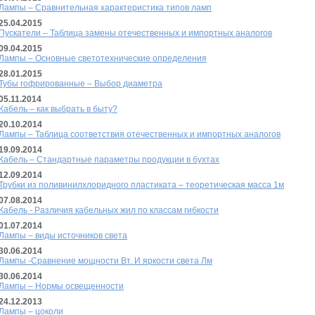
Лампы – Сравнительная характеристика типов ламп
25.04.2015
Пускатели – Таблица замены отечественных и импортных аналогов
09.04.2015
Лампы – Основные светотехнические определения
28.01.2015
Тубы гофрированные – Выбор диаметра
05.11.2014
Кабель – как выбрать в быту?
20.10.2014
Лампы – Таблица соответствия отечественных и импортных аналогов
19.09.2014
Кабель – Стандартные параметры продукции в бухтах
12.09.2014
Трубки из поливинилхлоридного пластиката – теоретическая масса 1м
07.08.2014
Кабель - Различия кабельных жил по классам гибкости
01.07.2014
Лампы – виды источников света
30.06.2014
Лампы -Сравнение мощности Вт. И яркости света Лм
30.06.2014
Лампы – Нормы освещенности
24.12.2013
Лампы – цоколи