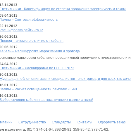
13.11.2013
Светильники - Классификация по степени поражения электрическим током.
09.04.2013
Лампы – Световая эффективность
02.11.2012
Расшифровка рейтинга IP
26.06.2012
Провод – в чем его отличие от кабеля.
20.06.2012
Кабель – Расшифровка марок кабеля и провода
основные маркировки кабельно-проводниковой пролукции отечественного и и
24.04.2012
Светильники – Расшифровка по ГОСТ 17672
30.01.2012
Журнал для облегчения жизни специалистов - электриков, и для всех, кто хоч
16.01.2012
Лампы – Расчёт освещенности лампами ЛБ40
16.01.2012
Выбор сечения кабеля и автоматических выключателей
омпании
Сотрудничество
Стандарты
Контакты
Оформить заказ
ел маркетинга:
(017) 374-01-64, 393-20-81, 358-85-42, 373-71-62,