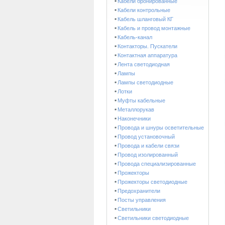
Кабели бронированные
Кабели контрольные
Кабель шланговый КГ
Кабель и провод монтажные
Кабель-канал
Контакторы. Пускатели
Контактная аппаратура
Лента светодиодная
Лампы
Лампы светодиодные
Лотки
Муфты кабельные
Металлорукав
Наконечники
Провода и шнуры осветительные
Провод установочный
Провода и кабели связи
Провод изолированный
Провода специализированные
Прожекторы
Прожекторы светодиодные
Предохранители
Посты управления
Светильники
Светильники светодиодные