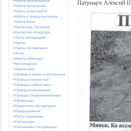
Кабели бронированные
Патриарх Алексий II
Кабели контрольные
Кабель шланговый КГ
Кабель и провод монтажные
Кабель-канал
Контакторы. Пускатели
Контактная аппаратура
Лента светодиодная
Лампы
Лампы светодиодные
Лотки
Муфты кабельные
Металлорукав
Наконечники
Провода и шнуры осветительные
Провод установочный
Провода и кабели связи
Провод изолированный
Провода специализированные
Прожекторы
Прожекторы светодиодные
Предохранители
Посты управления
Светильники
Светильники светодиодные