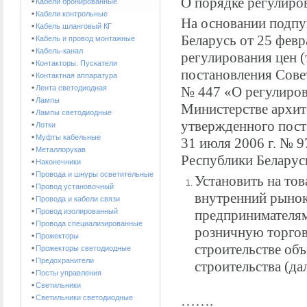
О порядке регулиро
Кабели бронированные
Кабели контрольные
На основании подпун
Кабель шланговый КГ
Беларусь от 25 февр
Кабель и провод монтажные
Кабель-канал
регулирования цен (
Контакторы. Пускатели
постановления Сове
Контактная аппаратура
Лента светодиодная
№ 447 «О регулиров
Лампы
Министерстве архит
Лампы светодиодные
утвержденного пост
Лотки
Муфты кабельные
31 июля 2006 г. № 9
Металлорукав
Республики Белар
Наконечники
Провода и шнуры осветительные
Установить на то
Провод установочный
внутренний рыно
Провода и кабели связи
Провод изолированный
предпринимателям
Провода специализированные
розничную торгов
Прожекторы
строительстве объ
Прожекторы светодиодные
Предохранители
строительства (да
Посты управления
Светильники
…….
Светильники светодиодные