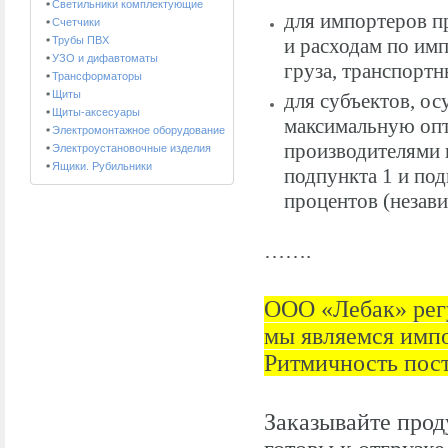
Светильники комплектующие
для импортеров п
Счетчики
Трубы ПВХ
и расходам по им
УЗО и дифавтоматы
груза, транспортн
Трансформаторы
Щиты
для субъектов, о
Щиты-аксесуары
максимальную оп
Электромонтажное оборудование
производителями 
Электроустановочные изделия
Ящики. Рубильники
подпункта 1 и под
процентов (незав
…….
ООО «Лебак» рег
мы являемся импо
Ритмичность пост
Заказывайте прод