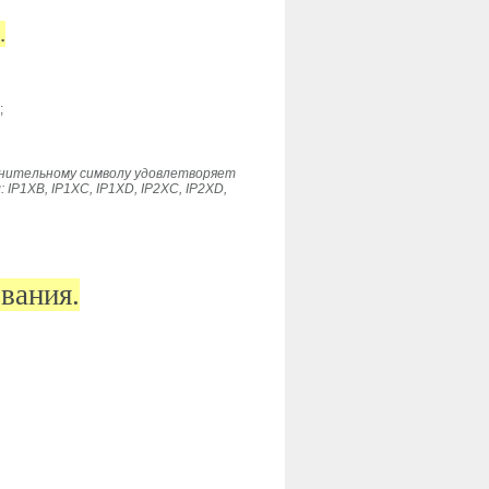
.
;
лнительному символу удовлетворяет
P1XB, IP1XC, IP1XD, IP2XC, IP2XD,
вания.