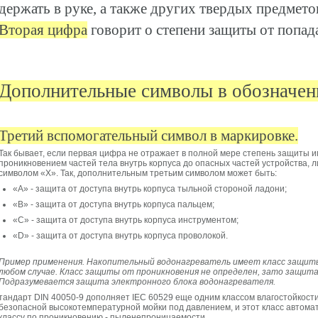
держать в руке, а также других твердых предмето
Вторая цифра
говорит о степени защиты от попад
Дополнительные символы в обозначен
Третий вспомогательный символ в маркировке.
Так бывает, если первая цифра не отражает в полной мере степень защиты и
проникновением частей тела внутрь корпуса до опасных частей устройства, 
символом «Х». Так, дополнительным третьим символом может быть:
«А» - защита от доступа внутрь корпуса тыльной стороной ладони;
«B» - защита от доступа внутрь корпуса пальцем;
«C» - защита от доступа внутрь корпуса инструментом;
«D» - защита от доступа внутрь корпуса проволокой.
Пример применения. Накопительный водонагреватель имеет класс защиты
любом случае. Класс защиты от проникновения не определен, зато защита
Подразумевается защита электронного блока водонагревателя.
тандарт DIN 40050-9 дополняет IEC 60529 еще одним классом влагостойкост
безопасной высокотемпературной мойки под давлением, и этот класс автома
классу по проникновению - пыленепроницаемости.