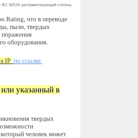
т IEC 60529, регламентирующий степень
on Rating, что в переводе
ды, пыли, твердых
т поражения
ого оборудования.
а IP
по ссылке.
 или указанный в
никновения твердых
возможности
, который человек может