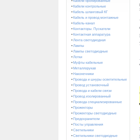
Кабели бронированные
Кабели контрольные
Кабель шланговый КГ
Кабель и провод монтажные
Кабель-канал
Контакторы. Пускатели
Контактная аппаратура
Лента светодиодная
Лампы
Лампы светодиодные
Лотки
Муфты кабельные
Металлорукав
Наконечники
Провода и шнуры осветительные
Провод установочный
Провода и кабели связи
Провод изолированный
Провода специализированные
Прожекторы
Прожекторы светодиодные
Предохранители
Посты управления
Светильники
Светильники светодиодные