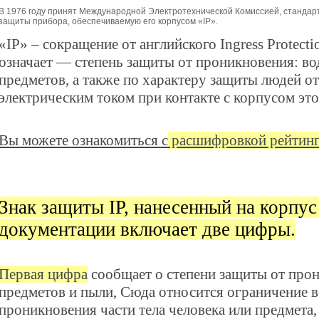
В 1976 году принят Международной Электротехнической Комиссией, стандар
защиты прибора, обеспечиваемую его корпусом «IP».
«IP» – сокращение от английского Ingress Protecti
означает — степень защиты от проникновения: во
предметов, а также по характеру защиты людей о
электрическим током при контакте с корпусом эт
Вы можете ознакомиться с
расшифровкой рейтинг
Знак защиты IP, нанесенный на корпус
документации включает две цифры.
Первая цифра
сообщает о степени защиты от про
предметов и пыли, Сюда относится ограничение 
проникновения части тела человека или предмета