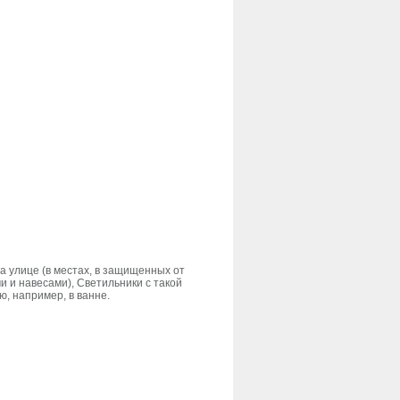
а улице (в местах, в защищенных от
и и навесами), Светильники с такой
, например, в ванне.