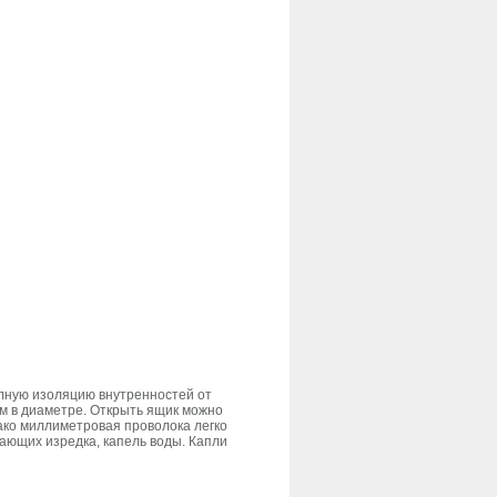
олную изоляцию внутренностей от
мм в диаметре.
Открыть ящик можно
нако миллиметровая проволока легко
ающих изредка, капель воды. Капли