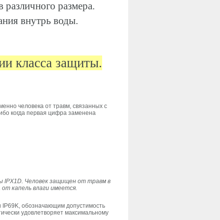
в различного размера.
ания внутрь воды.
ии класса защиты.
менно человека от травм, связанных с
либо когда первая цифра заменена
 IPX1D. Человек защищен от травм в
 от капель влаги имеется.
и IP69K, обозначающим допустимость
тически удовлетворяет максимальному